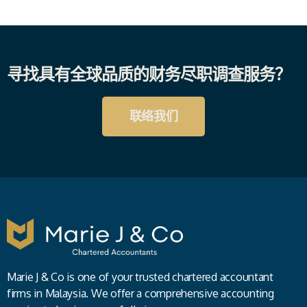
寻找具有全球品质的财务尽职调查服务？
联络我们
Marie J & Co is one of your trusted chartered accountant
firms in Malaysia. We offer a comprehensive accounting